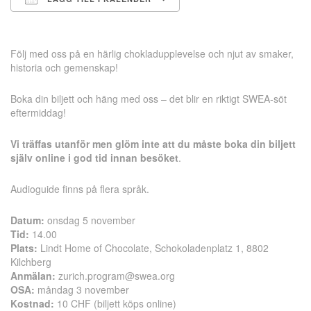
Ladda ner ICS
Google Kalender
Följ med oss på en härlig chokladupplevelse och njut av smaker,
historia och gemenskap!
Boka din biljett och häng med oss – det blir en riktigt SWEA-söt
eftermiddag!
Vi träffas utanför men glöm inte att du måste boka din biljett
själv online i god tid innan besöket
.
Audioguide finns på flera språk.
Datum:
onsdag 5 november
Tid:
14.00
Plats:
Lindt Home of Chocolate, Schokoladenplatz 1
,
8802
Kilchberg
Anmälan:
zurich.program@swea.org
OSA:
måndag 3 november
Kostnad:
10 CHF (biljett köps online)